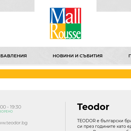
АБАВЛЕНИЯ
НОВИНИ И СЪБИТИЯ
НИ И СЪБИТИЯ
ПРОМОЦИИ
KABOOM
КИНО
З
Teodor
:00 - 19:30
ВОРЕНО
TEODOR е български бран
w.teodor.bg
си през годините като 
бул. Липник 121 Д