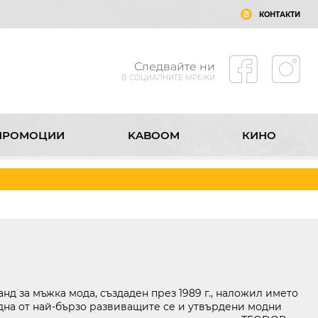
КОНТАКТИ
Следвайте ни
В СОЦИАЛНИТЕ МРЕЖИ
ПРОМОЦИИ
KABOOM
КИНО
А МОЛ РУСЕ
КОНТАКТИ
Следвайте ни
В СОЦИАЛНИТЕ МРЕЖИ
д за мъжка мода, създаден през 1989 г., наложил името
една от най-бързо развиващите се и утвърдени модни