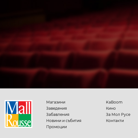
Магазини
KaBoom
Заведения
Кино
Забавления
За Мол Русе
Новини и събития
Контакти
Промоции