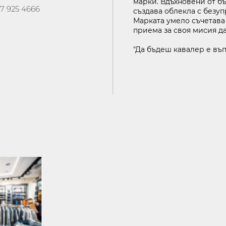
марки. Вдъхновени от 
7 925 4666
ВИЖ НА КАРТАТА
създава облекла с безуп
Марката умело съчетава 
приема за своя мисия да
СКВИТКИ
ПОЛИТИКА ЗА ОБРАБОТВАНЕ И СИГУРНОСТ НА ЛИЧ
"Да бъдеш кавалер е въп