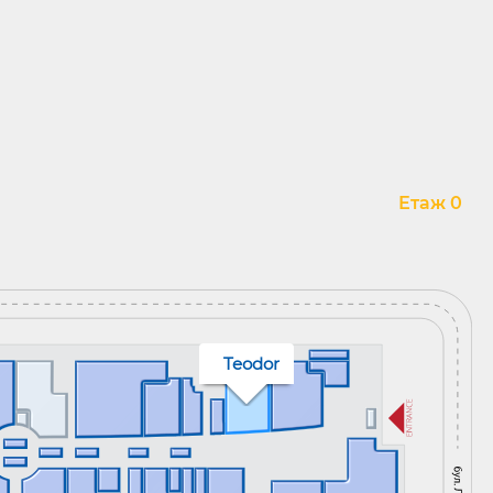
Етаж 0
Teodor