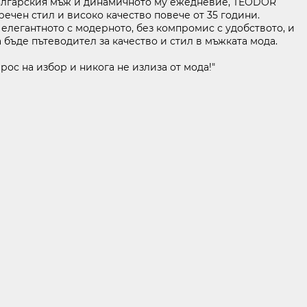
българския мъж и динамичното му ежедневие, TEODOR
речен стил и високо качество повече от 35 години.
елегантното с модерното, без компромис с удобството, и
 бъде пътеводител за качество и стил в мъжката мода.
НИТЕ ДАННИ
KABOOM ПОЛИТИКА ЗА ВИДЕОНАБЛЮДЕНИЕ
рос на избор и никога не излиза от мода!"