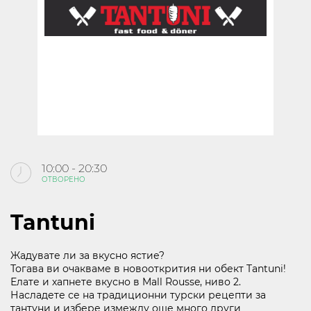
KABOOM
КИНО
ЗА МОЛ РУСЕ
КОНТАКТИ
10:00 - 20:30
ОТВОРЕНО
Следвайте ни
В СОЦИАЛНИТЕ МРЕЖИ
Tantuni
Жадувате ли за вкусно ястие?
Тогава ви очакваме в новооткрития ни обект Tantuni!
Елате и хапнете вкусно в Mall Rousse, ниво 2.
Насладете се на традиционни турски рецепти за
10:00 - 21:30
тантуни и избере измежду още много други
ОТВОРЕНО