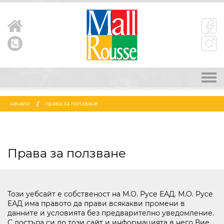
STORES
начало
права за ползване
RESTAURANTS
Права за ползване
ATTRACTIONS
NEWS AND EVENTS
Този уебсайт е собственост на М.О. Русе EАД. М.О. Русе
EАД има правото да прави всякакви промени в
данните и условията без предварително уведомление.
PROMOTIONS
С достъпа си до този сайт и информацията в него Вие