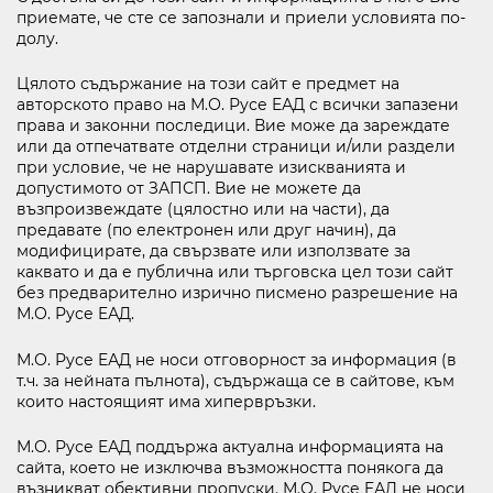
приемате, че сте се запознали и приели условията по-
долу.
KABOOM
Цялото съдържание на този сайт е предмет на
авторското право на М.О. Русе EАД с всички запазени
CINEMA
права и законни последици. Вие може да зареждате
или да отпечатвате отделни страници и/или раздели
при условие, че не нарушавате изискванията и
ABOUT MALL ROUSSE
допустимото от ЗАПСП. Вие не можете да
възпроизвеждате (цялостно или на части), да
CONTACTS
предавате (по електронен или друг начин), да
модифицирате, да свързвате или използвате за
каквато и да е публична или търговска цел този сайт
без предварително изрично писмено разрешение на
Follow us
М.О. Русе EАД.
М.О. Русе EАД не носи отговорност за информация (в
т.ч. за нейната пълнота), съдържаща се в сайтове, към
които настоящият има хипервръзки.
М.О. Русе EАД поддържа актуална информацията на
10:00 - 21:30
сайта, което не изключва възможността понякога да
OPEN
възникват обективни пропуски. М.О. Русе EАД не носи