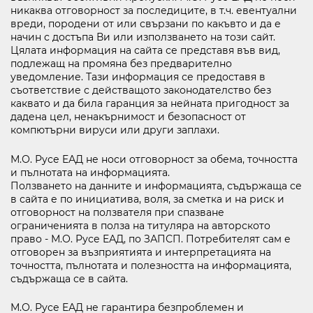
никаква отговорност за последиците, в т.ч. евентуални
вреди, породени от или свързани по какъвто и да е
начин с достъпа Ви или използването на този сайт.
121D Lipnik Blvd.
Цялата информация на сайта се представя във вид,
FIND ON MAP
подлежащ на промяна без предварително
уведомление. Тази информация се предоставя в
съответствие с действащото законодателство без
RIGHTS OF USE
каквато и да била гаранция за нейната пригодност за
COOCIE POLICY
дадена цел, ненакърнимост и безопасност от
ПОЛИТИКА ЗА ОБРАБОТВАНЕ И СИГУРНОСТ НА ЛИЧНИТЕ ДАННИ
компютърни вируси или други заплахи.
KABOOM ПОЛИТИКА ЗА ВИДЕОНАБЛЮДЕНИЕ
М.О. Русе EАД не носи отговорност за обема, точността
KABOOM ПОЛИТИКА ЗА ОБРАБОТВАНЕ И СИГУРНОСТ НА ЛИЧНИТЕ ДАННИ
и пълнотата на информацията.
Ползването на данните и информацията, съдържаща се
в сайта е по инициатива, воля, за сметка и на риск и
отговорност на ползвателя при спазване
ограниченията в полза на титуляра на авторското
право - М.О. Русе EАД, по ЗАПСП. Потребителят сам е
отговорен за възприятията и интерпретацията на
точността, пълнотата и полезността на информацията,
съдържаща се в сайта.
М.О. Русе EАД не гарантира безпроблемен и