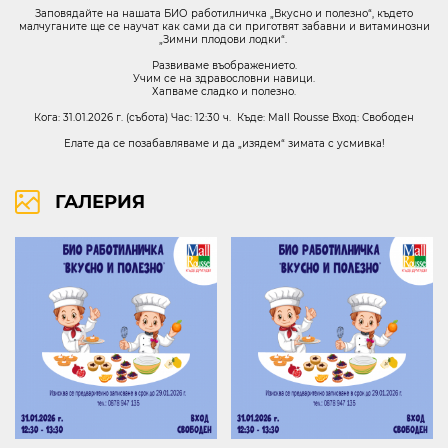
Заповядайте на нашата БИО работилничка „Вкусно и полезно“, където
малчуганите ще се научат как сами да си приготвят забавни и витаминозни
„Зимни плодови лодки“.
Развиваме въображението.
Учим се на здравословни навици.
бул. Липник 121 Д
Хапваме сладко и полезно.
ВИЖ НА КАРТАТА
Кога: 31.01.2026 г. (събота) Час: 12:30 ч. Къде: Mall Rousse Вход: Свободен
Елате да се позабавляваме и да „изядем“ зимата с усмивка!
ПРАВА ЗА ПОЛЗВАНЕ
ПОЛИТИКА ЗА ИЗПОЛЗВАНЕ НА БИСКВИТКИ
ПОЛИТИКА ЗА ОБРАБОТВАНЕ И СИГУРНОСТ НА ЛИЧНИТЕ ДАННИ
ГАЛЕРИЯ
KABOOM ПОЛИТИКА ЗА ВИДЕОНАБЛЮДЕНИЕ
KABOOM ПОЛИТИКА ЗА ОБРАБОТВАНЕ И СИГУРНОСТ НА ЛИЧНИТЕ ДАННИ