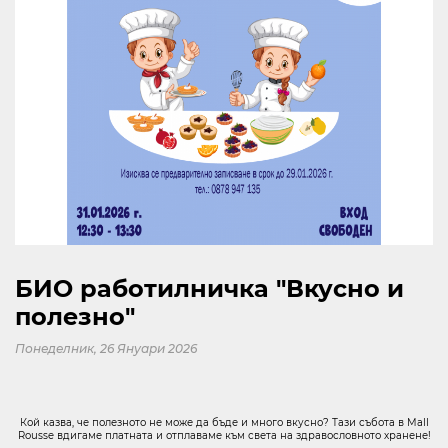
KABOOM
КИНО
ЗА МОЛ РУСЕ
КОНТАКТИ
Следвайте ни
БИО работилничка "Вкусно и
В СОЦИАЛНИТЕ МРЕЖИ
полезно"
Понеделник, 26 Януари 2026
Кой казва, че полезното не може да бъде и много вкусно? Тази събота в Mall
10:00 - 21:30
Rousse вдигаме платната и отплаваме към света на здравословното хранене!
ОТВОРЕНО