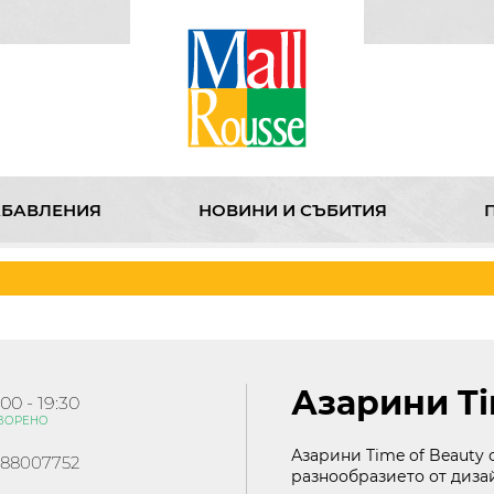
АБАВЛЕНИЯ
НОВИНИ И СЪБИТИЯ
НИ И СЪБИТИЯ
ПРОМОЦИИ
KABOOM
КИНО
З
Азарини Ti
:00 - 19:30
ВОРЕНО
Азарини Time of Beauty 
88007752
разнообразието от диза
бул. Липник 121 Д