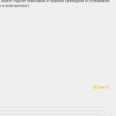
, които търсят изискани и трайни сребърни и стоманени
 и елегантност.
НИТЕ ДАННИ
KABOOM ПОЛИТИКА ЗА ВИДЕОНАБЛЮДЕНИЕ
Етаж 0