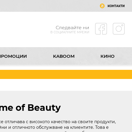
КОНТАКТИ
Следвайте ни
В СОЦИАЛНИТЕ МРЕЖИ
ПРОМОЦИИ
KABOOM
КИНО
А МОЛ РУСЕ
КОНТАКТИ
Следвайте ни
В СОЦИАЛНИТЕ МРЕЖИ
me of Beauty
се отличава с високото качество на своите продукти,
йни и отличното обслужване на клиентите. Това е